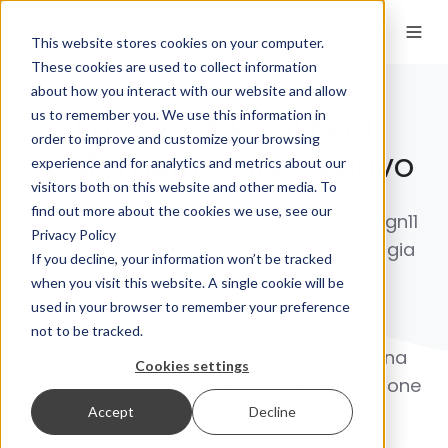
IT
This website stores cookies on your computer.
These cookies are used to collect information
about how you interact with our website and allow
us to remember you. We use this information in
EnSign11 NFC
: il pad
order to improve and customize your browsing
grafometrico innovativo
experience and for analytics and metrics about our
visitors both on this website and other media. To
find out more about the cookies we use, see our
Digitalizzate le firme autografe con EnSign11
Privacy Policy
NFC, l'unico pad che integra la tecnonlogia
If you decline, your information won’t be tracked
NFC per l'identificazione a norma del
when you visit this website. A single cookie will be
firmatario.
used in your browser to remember your preference
not to be tracked.
Il pad multi-touch da 10,1" garantisce una
Cookies settings
firma sicura e conforme con una precisione
biometrica avanzata.
Accept
Decline