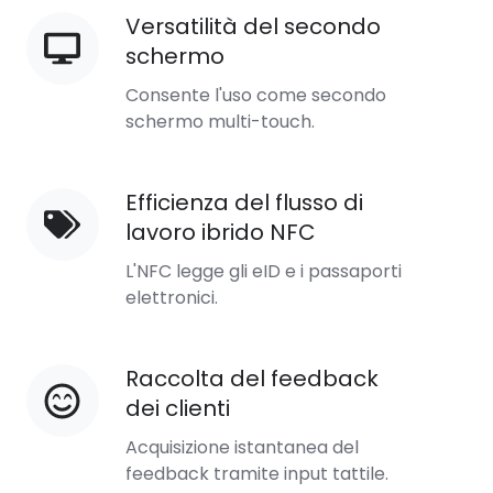
Versatilità del secondo
Versatilità
schermo
del
secondo
Consente l'uso come secondo
schermo
schermo multi-touch.
Efficienza del flusso di
Efficienza
lavoro ibrido NFC
del
flusso
L'NFC legge gli eID e i passaporti
di
elettronici.
lavoro
ibrido
Raccolta del feedback
Raccolta
NFC
dei clienti
del
feedback
Acquisizione istantanea del
dei
feedback tramite input tattile.