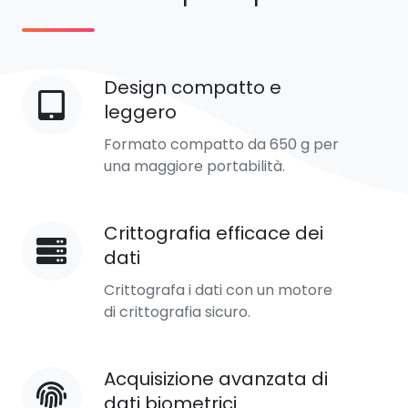
Design compatto e
Design
leggero
compatto
e
Formato compatto da 650 g per
leggero
una maggiore portabilità.
Crittografia efficace dei
Crittografia
dati
efficace
dei
Crittografa i dati con un motore
dati
di crittografia sicuro.
Acquisizione avanzata di
Acquisizione
dati biometrici
avanzata