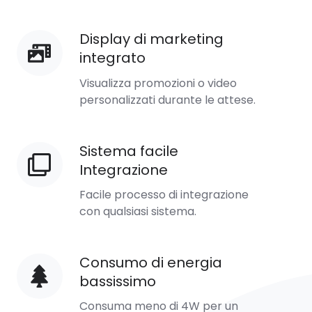
clienti
Display di marketing
Display
integrato
di
marketing
Visualizza promozioni o video
integrato
personalizzati durante le attese.
Sistema facile
Sistema
Integrazione
facile
Integrazione
Facile processo di integrazione
con qualsiasi sistema.
Consumo di energia
Consumo
bassissimo
di
energia
Consuma meno di 4W per un