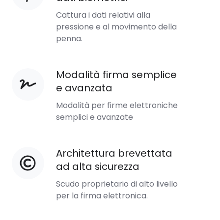
di
Cattura i dati relativi alla
dati
pressione e al movimento della
penna.
biometrici
Modalità firma semplice
Modalità
e avanzata
firma
semplice
Modalità per firme elettroniche
e
semplici e avanzate
avanzata
Architettura brevettata
Architettura
ad alta sicurezza
brevettata
ad
Scudo proprietario di alto livello
alta
per la firma elettronica.
sicurezza