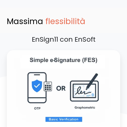
Massima
flessibilità
EnSign11 con EnSoft
Firma
elettronica
semplice
-
FES