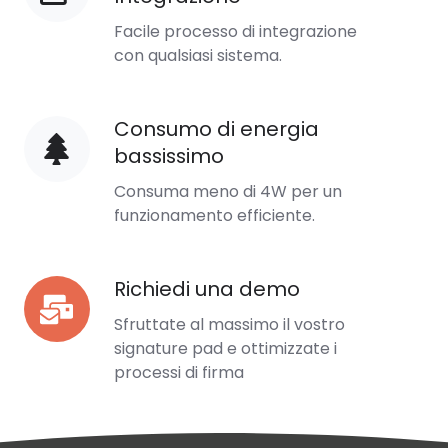
Integrazione
Facile processo di integrazione
con qualsiasi sistema.
Consumo di energia
Consumo
bassissimo
di
energia
Consuma meno di 4W per un
bassissimo
funzionamento efficiente.
Richiedi una demo
Richiedi
una
Sfruttate al massimo il vostro
demo
signature pad e ottimizzate i
processi di firma