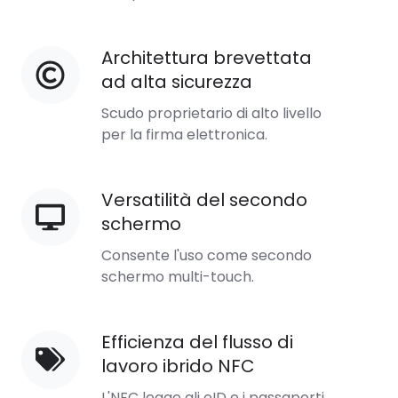
avanzata
Architettura brevettata
Architettura
ad alta sicurezza
brevettata
ad
Scudo proprietario di alto livello
alta
per la firma elettronica.
sicurezza
Versatilità del secondo
Versatilità
schermo
del
secondo
Consente l'uso come secondo
schermo
schermo multi-touch.
Efficienza del flusso di
Efficienza
lavoro ibrido NFC
del
flusso
L'NFC legge gli eID e i passaporti