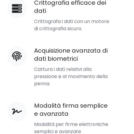
Crittografia efficace dei
Crittografia
dati
efficace
dei
Crittografa i dati con un motore
dati
di crittografia sicuro.
Acquisizione avanzata di
Acquisizione
dati biometrici
avanzata
di
Cattura i dati relativi alla
dati
pressione e al movimento della
penna.
biometrici
Modalità firma semplice
Modalità
e avanzata
firma
semplice
Modalità per firme elettroniche
e
semplici e avanzate