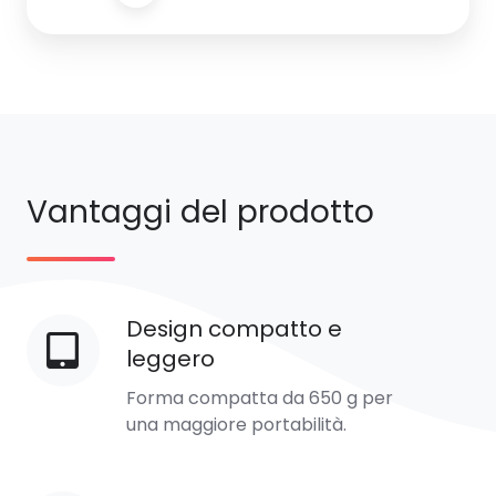
Vantaggi del prodotto
Design compatto e
Design
leggero
compatto
e
Forma compatta da 650 g per
leggero
una maggiore portabilità.