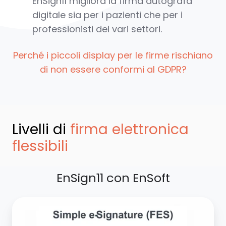
EnSign11 migliora la firma autografa
digitale sia per i pazienti che per i
professionisti dei vari settori.
Perché i piccoli display per le firme rischiano
di non essere conformi al GDPR?
Livelli di
firma elettronica
flessibili
EnSign11 con EnSoft
Firma
elettronica