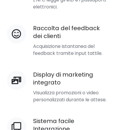
di
elettronici.
lavoro
ibrido
Raccolta del feedback
Raccolta
NFC
dei clienti
del
feedback
Acquisizione istantanea del
dei
feedback tramite input tattile.
clienti
Display di marketing
Display
integrato
di
marketing
Visualizza promozioni o video
integrato
personalizzati durante le attese.
Sistema facile
Sistema
Integrazione
facile