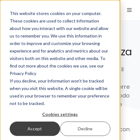
IT
This website stores cookies on your computer.
These cookies are used to collect information
about how you interact with our website and allow
us to remember you. We use this information in
EnSign
:
firma
order to improve and customize your browsing
grafometrica in presenza
experience and for analytics and metrics about our
visitors both on this website and other media. To
find out more about the cookies we use, see our
Scelta da oltre 500.000 utenti in tutto il
Privacy Policy
mondo, la famiglia delle tavolette
If you decline, your information won’t be tracked
grafometriche
EnSign
consente di apporre
when you visit this website. A single cookie will be
la firma grafometrica in presenza in modo
used in your browser to remember your preference
rapido e sicuro grazie a un hardware
not to be tracked.
avanzato e a un software dedicato.
Cookies settings
Combinando l'input ad alta precisione con
Accept
Decline
l'acquisizione della firma biometrica